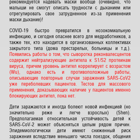
рекомендуется надевать маски вообще (очевидно, что
малыши не смогут описать трудности с дыханием или
отрегулировать свое затрудненное из-за применения
маски дыхание)!
COVID-19 быстро превратился в нозокомиальную
инфекцию, и сегодня опаснее всего для медработников, а
также тех, кто находится в организованных коллективах
закрытого типа (дома престарелых, больницы и т.д.).
Появились работы о том, что сыворотка реконвалесцентов
содержит нейтрализующие антитела к S1/S2 протеинам
вируса, причем уровень антител коррелирует с возрастом
(Wu), однако есть и противоположные работы,
описывающие повторные случаи заражения SARS-CoV2
уже переболевших пациентов. Тестов для массового
применения, доказывающих наличие у пациентов именно
блокирующих антител, пока нет.
Дети заражаются и иногда болеют новой инфекцией (но
значительно реже и легче взрослых) (Shen).
Предполагаемая относительная устойчивость детей к
SARS-CoV-2 может объясняться целым рядом причин.
Эпидемиологически дети имеют сниженный риск
заражения вследствие меньшего числа поездок, общения