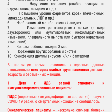
4. Нарушение сознания (слабая реакция на
окружающих, летаргия и т.д.)
5. Повышение уровня ферментов крови (печеночных,
миокардиальных, ЛДГ и пр.)
6. Необъяснимый метаболический ацидоз
7. Изменения рентгенограммы легких (в виде
двусторонних или мультидолевых инфильтративных
изменений, плеврального выпота или быстрое нарастание
изменений)
8. Возраст ребенка младше 3 мес
9. Поражения других органов и систем
10. Коинфекция другим вирусом и/или бактерией
В настоящее время появились интересные данные
относительно
некоторых особых групп пациентов
детского
возраста и беременных женщин:
1.
Дети с ИДС разной этиологии и
иммунокомпрометированные пациенты:
ПИДС
(первичные иммунодефицитные состояния) – случаи
COVID-19 редки, о смертельных исходах не сообщалось.
Онкологические пациенты
– несколько случаев болезни