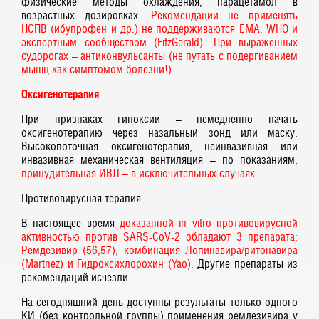
физические методы охлаждения, парацетамол в
возрастных дозировках.
Рекомендации не применять
НСПВ (ибупрофен и др.) не поддерживаются EMA, WHO и
экспертным сообществом (FitzGerald). При выраженных
судорогах – антиконвульсанты (не путать с подергиванием
мышц как симптомом болезни!).
Оксигенотерапия
При признаках гипоксии – немедленно начать
оксигенотерапию через назальный зонд или маску.
Высокопоточная оксигенотерапия, неинвазивная или
инвазивная механическая вентиляция – по показаниям,
принудительная ИВЛ – в исключительных случаях
Противовирусная терапия
В настоящее время
доказанной in vitro противовирусной
активностью против SARS-CoV-2 обладают 3 препарата:
Ремдезивир (56,57), комбинация Лопинавира/ритонавира
(Martnez) и Гидроксихлорохин (Yao).
Другие препараты из
рекомендаций исчезли.
На сегодняшний день доступны результаты только одного
КИ (без контрольной группы) применения ремдезивира у