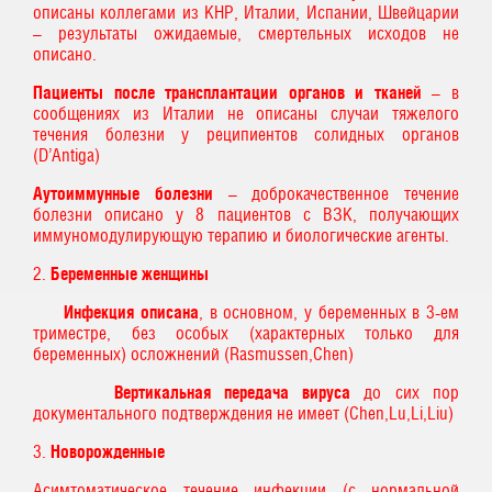
описаны коллегами из КНР, Италии, Испании, Швейцарии
– результаты ожидаемые, смертельных исходов не
описано.
Пациенты после трансплантации органов и тканей
– в
сообщениях из Италии не описаны случаи тяжелого
течения болезни у реципиентов солидных органов
(D’Antiga)
Аутоиммунные болезни
– доброкачественное течение
болезни описано у 8 пациентов с ВЗК, получающих
иммуномодулирующую терапию и биологические агенты.
2.
Беременные женщины
Инфекция описана
, в основном, у беременных в 3-ем
триместре, без особых (характерных только для
беременных) осложнений (Rasmussen,Chen)
Вертикальная передача вируса
до сих пор
документального подтверждения не имеет (Chen,Lu,Li,Liu)
3.
Новорожденные
Асимтоматическое течение инфекции (с нормальной