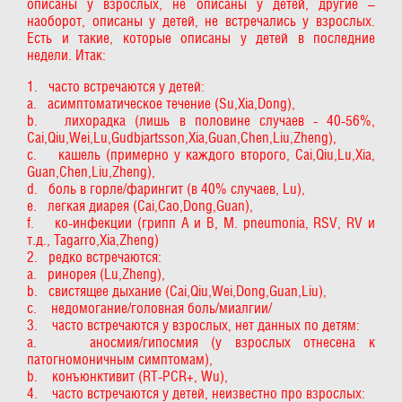
описаны у взрослых, не описаны у детей, другие –
наоборот, описаны у детей, не встречались у взрослых.
Есть и такие, которые описаны у детей в последние
недели. Итак:
1. часто встречаются у детей:
a. асимптоматическое течение (Su,Xia,Dong),
b. лихорадка (лишь в половине случаев - 40-56%,
Cai,Qiu,Wei,Lu,Gudbjartsson,Xia,Guan,Chen,Liu,Zheng),
c. кашель (примерно у каждого второго, Cai,Qiu,Lu,Xia,
Guan,Chen,Liu,Zheng),
d. боль в горле/фарингит (в 40% случаев, Lu),
e. легкая диарея (Cai,Cao,Dong,Guan),
f. ко-инфекции (грипп А и В, M. pneumonia, RSV, RV и
т.д., Tagarro,Xia,Zheng)
2. редко встречаются:
a. ринорея (Lu,Zheng),
b. свистящее дыхание (Cai,Qiu,Wei,Dong,Guan,Liu),
c. недомогание/головная боль/миалгии/
3. часто встречаются у взрослых, нет данных по детям:
a. аносмия/гипосмия (у взрослых отнесена к
патогномоничным симптомам),
b. конъюнктивит (RT-PCR+, Wu),
4. часто встречаются у детей, неизвестно про взрослых: