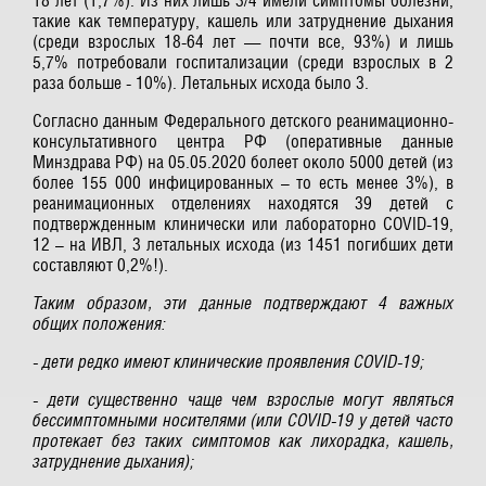
18 лет (1,7%). Из них лишь 3/4 имели симптомы болезни,
такие как температуру, кашель или затруднение дыхания
(среди взрослых 18-64 лет — почти все, 93%) и лишь
5,7% потребовали госпитализации (среди взрослых в 2
раза больше - 10%). Летальных исхода было 3.
Согласно данным Федерального детского реанимационно-
консультативного центра РФ (оперативные данные
Минздрава РФ) на 05.05.2020 болеет около 5000 детей (из
более 155 000 инфицированных – то есть менее 3%), в
реанимационных отделениях находятся 39 детей с
подтвержденным клинически или лабораторно COVID-19,
12 – на ИВЛ, 3 летальных исхода (из 1451 погибших дети
составляют 0,2%!).
Таким образом, эти данные подтверждают 4 важных
общих положения:
- дети редко имеют клинические проявления COVID-19;
- дети существенно чаще чем взрослые могут являться
бессимптомными носителями (или COVID-19 у детей часто
протекает без таких симптомов как лихорадка, кашель,
затруднение дыхания);