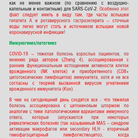
как не менее важном (по сравнению с воздушно-
капельным и контактным) для SARS-CoV-2.
Особенно этот
факт следует иметь в виду там, где часты вспышки
гепатита А и ротавирусного гастроэнтерита – сточные
воды легко могут стать и источником вспышки новой
коронавирусной инфекции!
Иммуногенез/патогенез
COVID-19 – тяжелая болезнь взрослых пациентов, по
мнению ряда авторов (Zheng 4), ассоциированная с
ранним функциональным истощением активности клеток
врожденного (NK клеток) и приобретенного (CD8+
цитотоксических лимфоцитов) иммунитета, хотя и не все
согласны с теорией вызванной вирусом угнетением
врожденного иммунитета (Kox).
В чем на сегодняшний день сходятся все - что тяжелая
болезнь ассоциирована с цитокиновым штормом по
аналогии с теми патологическими вариантами иммунного
ответа, которые запускаются при некоторых
ревматических болезнях (так называемый MAS – синдром
активации макрофагов или secondary HLH - вторичный
гемофагоцитарный лимфогистиоцитоз, когда