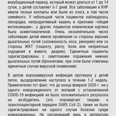
инкубационный период, который может длиться от 1 до 14
суток, у детей составляет 5-7 дней. Все заболевшие в КНР
имели тесные контакты или были из очага, в том числе
семейного. У небольшой части пациентов наблюдалась
лихорадка, непродуктивный кашель и признаки «общей
интоксикации», у других пациентов клиническая картина
была асимптоматичной. Очень незначительное число
заболевших детей имели проявления со стороны верхних
дыхательных путей (заложенность носа, ринорею) или со
стороны ЖКТ (тошноту, рвоту, боли или неприятные
ощущения в животе, диарею). Единичные пациенты
зарегистрированы с симптомами поражения нижних
дыхательных путей (бронхитами, при этом были отмечены
единичные случаи вирусной пневмонии).
В целом коронавирусная инфекция протекала у детей
легко, выздоровление наступало в течение 1-2 недель.
Примечателен тот факт, что до конца февраля 2020 г. ни у
одного новорожденного от матерей с установленной
COVID-19 инфекцией не было положительного результата
на возбудитель (это опровергает теорию о
трансплацентарной передаче SARS CoV-2), также не было
зарегистрировано ни одного случая болезни среди
новорожденных. На сегодняшний день в литературе