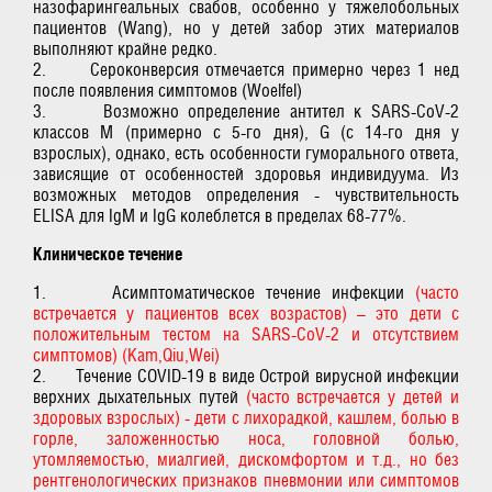
назофарингеальных свабов, особенно у тяжелобольных
пациентов (Wang), но у детей забор этих материалов
выполняют крайне редко.
2. Сероконверсия отмечается примерно через 1 нед
после появления симптомов (Woelfel)
3. Возможно определение антител к SARS-CoV-2
классов M (примерно с 5-го дня), G (с 14-го дня у
взрослых), однако, есть особенности гуморального ответа,
зависящие от особенностей здоровья индивидуума. Из
возможных методов определения - чувствительность
ELISA для IgM и IgG колеблется в пределах 68-77%.
Клиническое течение
1. Асимптоматическое течение инфекции
(часто
встречается у пациентов всех возрастов) – это дети с
положительным тестом на SARS-CoV-2 и отсутствием
симптомов) (Kam,Qiu,Wei)
2. Течение COVID-19 в виде Острой вирусной инфекции
верхних дыхательных путей
(часто встречается у детей и
здоровых взрослых) - дети с лихорадкой, кашлем, болью в
горле, заложенностью носа, головной болью,
утомляемостью, миалгией, дискомфортом и т.д., но без
рентгенологических признаков пневмонии или симптомов