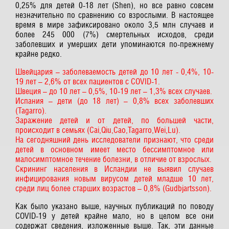
0,25% для детей 0-18 лет (Shen), но все равно совсем
незначительно по сравнению со взрослыми. В настоящее
время в мире зафиксировано около 3,5 млн случаев и
более 245 000 (7%) смертельных исходов, среди
заболевших и умерших дети упоминаются по-прежнему
крайне редко.
Швейцария – заболеваемость детей до 10 лет - 0,4%, 10-
19 лет – 2,6% от всех пациентов с COVID-1.
Швеция – до 10 лет – 0,5%, 10-19 лет – 1,3% всех случаев.
Испания – дети (до 18 лет) – 0,8% всех заболевших
(Tagarro).
Заражение детей и от детей, по большей части,
происходит в семьях (Cai,Qiu,Cao,Tagarro,Wei,Lu).
На сегодняшний день исследователи признают, что среди
детей в основном имеет место бессимптомное или
малосимптомное течение болезни, в отличие от взрослых.
Скрининг населения в Исландии не выявил случаев
инфицирования новым вирусом детей младше 10 лет,
среди лиц более старших возрастов – 0,8% (Gudbjartsson).
Как было указано выше, научных публикаций по поводу
COVID-19 у детей крайне мало, но в целом все они
содержат сведения, изложенные выше. Так, эти данные