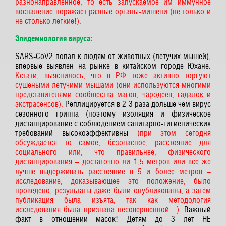
разнонаправленное, то есть запускаемое им иммунное
воспаление поражает разные органы-мишени (не только и
не столько легкие!).
Эпидемиология вируса:
SARS-CoV2 попал к людям от животных (летучих мышей),
впервые выявлен на рынке в китайском городе Юхане.
Кстати, выяснилось, что в РФ тоже активно торгуют
сушеными летучими мышами (они используются многими
представителями сообщества магов, чародеев, гадалок и
экстрасенсов).
Реплицируется в 2-3 раза дольше чем вирус
сезонного гриппа (поэтому изоляция и физическое
дистанцирование с соблюдением санитарно-гигиенических
требований высокоэффективны
(при этом сегодня
обсуждается то самое, безопасное, расстояние для
социального или, что правильнее, физического
дистанцирования – достаточно ли 1,5 метров или все же
лучше выдерживать расстояние в 5 и более метров –
исследование, доказывающее это положение, было
проведено, результаты даже были опубликованы, а затем
публикация была изъята, так как методология
исследования была признана несовершенной…)
. Важный
факт в отношении масок! Детям до 3 лет НЕ