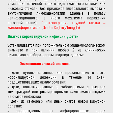
изменения легочной ткани в виде «матового стекла» или
«часовых стекол», без признаков плеврального выпота и
внутригрудной лимфаденопатии (данные в пользу
неинфекционного, а иного мехагизма поражения
легочной ткани).
Рентгенография грудной клетки –
малоинформативна (Qiu,Lu,Xia,Liu,Zheng,Li)
Диагноз коронавирусной инфекции у детей
устанавливается при положительном эпидемиологическом
анамнезе и при наличии любых 2 из клинических
симптомов с лабораторным подтверждением:
Эпидемиологический анамнез:
- дети, путешествовавшие или проживающие в очаге
коронавирусной инфекции в течение 14 дней,
предшествовавших началу болезни;
- дети, контактировавшие с заболевшими с высокой
температурой или респираторными симптомами людьми
из очагов инфекции;
- дети из семейных или иных очагов новой вирусной
болезни;
- новорожденные от инфицированных новой