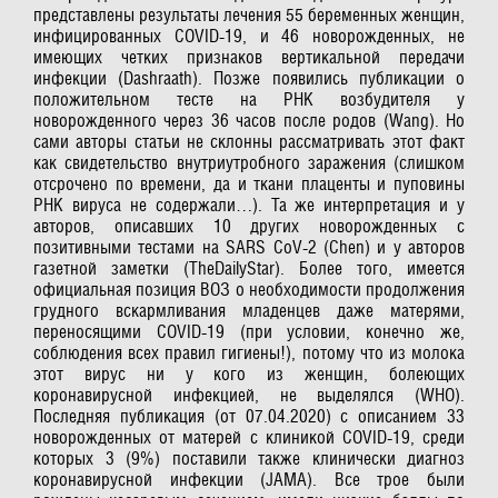
представлены результаты лечения 55 беременных женщин,
инфицированных COVID-19, и 46 новорожденных, не
имеющих четких признаков вертикальной передачи
инфекции (Dashraath). Позже появились публикации о
положительном тесте на РНК возбудителя у
новорожденного через 36 часов после родов (Wang). Но
сами авторы статьи не склонны рассматривать этот факт
как свидетельство внутриутробного заражения (слишком
отсрочено по времени, да и ткани плаценты и пуповины
РНК вируса не содержали…). Та же интерпретация и у
авторов, описавших 10 других новорожденных с
позитивными тестами на SARS CoV-2 (Chen) и у авторов
газетной заметки (TheDailyStar). Более того, имеется
официальная позиция ВОЗ о необходимости продолжения
грудного вскармливания младенцев даже матерями,
переносящими COVID-19 (при условии, конечно же,
соблюдения всех правил гигиены!), потому что из молока
этот вирус ни у кого из женщин, болеющих
коронавирусной инфекцией, не выделялся (WHO).
Последняя публикация (от 07.04.2020) с описанием 33
новорожденных от матерей с клиникой COVID-19, среди
которых 3 (9%) поставили также клинически диагноз
коронавирусной инфекции (JAMA). Все трое были