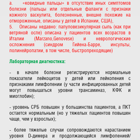
a. «ковидные пальцы» в отсутствие иных симптомов
болезни (пальцы или отдельные фаланги с признаки
кожного васкулита, болезненные, внешне похожие на
отмороженные, описаны у детей в Испании, США),
5. Описаны недавно: папуловезикулярная сыпь (как при
ветряной оспе) описана у пациентов всех возрастов в
Италии (Marzano,Genovese) и неврологические
осложнения (синдром Гийена-Барре, инсульты,
полинейропатии, в том числе, быстропреходящие)
Лабораторная диагностика:
- в начале болезни регистрируются нормальные
показатели лейкоцитов у детей или лейкопения с
признаками лимфопении (у части инфицированных детей
могут повышаться уровни трансаминаз, КФК и
миоглобин);
- уровень СРБ повышен у большинства пациентов, а ПКТ
остается нормальным (но у тяжелых пациентов повышен
чаще, чем у взрослых);
- более тяжелые случаи сопровождаются нарастанием
уровня D-димера и продолжающейся лимфопенией/