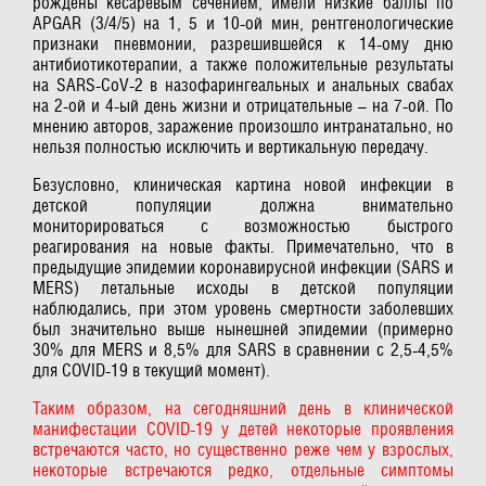
рождены кесаревым сечением, имели низкие баллы по
APGAR (3/4/5) на 1, 5 и 10-ой мин, рентгенологические
признаки пневмонии, разрешившейся к 14-ому дню
антибиотикотерапии, а также положительные результаты
на SARS-CoV-2 в назофарингеальных и анальных свабах
на 2-ой и 4-ый день жизни и отрицательные – на 7-ой. По
мнению авторов, заражение произошло интранатально, но
нельзя полностью исключить и вертикальную передачу.
Безусловно, клиническая картина новой инфекции в
детской популяции должна внимательно
мониторироваться с возможностью быстрого
реагирования на новые факты. Примечательно, что в
предыдущие эпидемии коронавирусной инфекции (SARS и
MERS) летальные исходы в детской популяции
наблюдались, при этом уровень смертности заболевших
был значительно выше нынешней эпидемии (примерно
30% для MERS и 8,5% для SARS в сравнении с 2,5-4,5%
для COVID-19 в текущий момент).
Таким образом, на сегодняшний день в клинической
манифестации COVID-19 у детей некоторые проявления
встречаются часто, но существенно реже чем у взрослых,
некоторые встречаются редко, отдельные симптомы