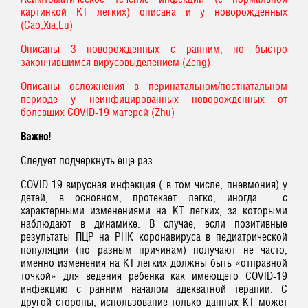
картинкой КТ легких) описана и у новорожденных
(Cao,Xia,Lu)
Описаны 3 новорожденных с ранним, но быстро
закончившимся вирусовыделением (Zeng)
Описаны осложнения в перинатальном/постнатальном
периоде у неинфицированных новорожденных от
болевших COVID-19 матерей (Zhu)
Важно!
Следует подчеркнуть еще раз:
CОVID-19 вирусная инфекция ( в том числе, пневмония) у
детей, в основном, протекает легко, иногда - с
характерными изменениями на КТ легких, за которыми
наблюдают в динамике. В случае, если позитивные
результаты ПЦР на РНК коронавируса в педиатрической
популяции (по разным причинам) получают не часто,
именно изменения на КТ легких должны быть «отправной
точкой» для ведения ребенка как имеющего COVID-19
инфекцию с ранним началом адекватной терапии. С
другой стороны, использование только данных КТ может