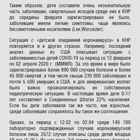
Таким образом, дети составили очень незначительную
часть заболевших, смертельных исходов среди них в КНР
до середины февраля зарегистрировано не было,
заболевшие имели легкие симптомы, чаще являлись
бессимптомными носителями (Lee,Worcester).
Ситуация с «детской эпидемией коронавируса» в КНР
повторяется и в других странах. Например, последний
анализ данных из США описывает ситуацию с
заболеваемостью детей COVID-19 за период со 12 февраля
по 02 апреля 2020 г. (MMWR). За это время в мире было
зарегистрировано более 890 000 случаев болезни и более
45 000 смертей, в том числе свыше 239 000 заболевших и
почти 5 500 умерших в США, и для американских коллег
было важно проанализировать их собственную
педиатрическую ситуацию. В настоящее время дети 0-17
лет составляют в Соединенных Штатах 22% населения.
Если бы дети заболевали так же часто, как взрослые,
среди заболевших сохранялось бы такое же соотношение.
Однако, за период с 12.02 по 02.04 среди 149 760
лабораторно подтвержденных случаев коронавирусной
болезни лишь 2572 случая описаны среди детей младше