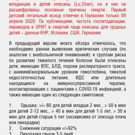
младенцев и детей описаны (Lu,Chan), но в них не
расшифрованы основные причины смерти. Первый
детский летальный исход отмечен в Германии только 09
апреля 2020. По публикациям, частота госпитадизации,
переводов в ОРИТ и смертей чаще описаны для грудных
детей – данные КНР, Испании, США, Германии.
В предыдущей версии моего обзора отмечалось, что
необходимо раннее выявление критических случаев (по
аналогии с внебольничной пневмонией): к группам риска
по развитию тяжелого течения болезни были отнесены
дети, имеющие ВПС, БЛД, пороки респираторного тракта,
с анемией/анормальным уровнем гемоглобина, тяжелой
недостаточностью питания, ИДС или длительно
находящиеся на иммуносупрессивной терапии,
контактировавшие с пациентами с COVID-19 инфекцией, а
также имеющие один из следующих симптомов:
1. Одышка: >/= 60 для детей младше 2 мес., > 50 в мин
для детей 2-12 мес., > 40 в мин для детей 1-5 лет, > 30 в
мин для детей старше 5 лет (независимо от эпизода плача
или лихорадки)
2. Снижение сатурации </=92%
3. Лихорадка свыше 3-5 дней