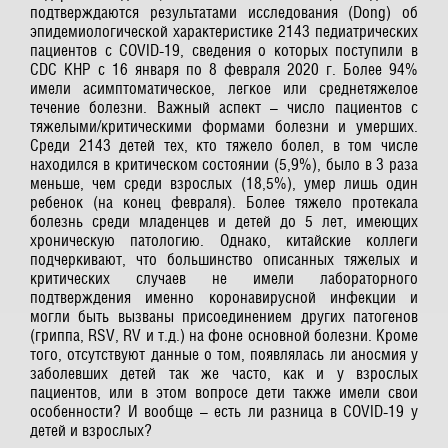
подтверждаются результатами исследования (Dong) об
эпидемиологической характеристике 2143 педиатрических
пациентов с COVID-19, сведения о которых поступили в
CDC КНР с 16 января по 8 февраля 2020 г. Более 94%
имели асимптоматическое, легкое или среднетяжелое
течение болезни. Важный аспект – число пациентов с
тяжелыми/критическими формами болезни и умерших.
Среди 2143 детей тех, кто тяжело болел, в том числе
находился в критическом состоянии (5,9%), было в 3 раза
меньше, чем среди взрослых (18,5%), умер лишь один
ребенок (на конец февраля). Более тяжело протекала
болезнь среди младенцев и детей до 5 лет, имеющих
хроническую патологию. Однако, китайские коллеги
подчеркивают, что большинство описанных тяжелых и
критических случаев не имели лабораторного
подтверждения именно коронавирусной инфекции и
могли быть вызваны присоединением других патогенов
(гриппа, RSV, RV и т.д.) на фоне основной болезни. Кроме
того, отсутствуют данные о том, появлялась ли аносмия у
заболевших детей так же часто, как и у взрослых
пациентов, или в этом вопросе дети также имели свои
особенности? И вообще – есть ли разница в COVID-19 у
детей и взрослых?