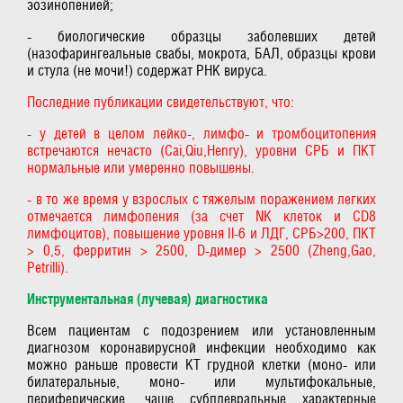
эозинопенией;
- биологические образцы заболевших детей
(назофарингеальные свабы, мокрота, БАЛ, образцы крови
и стула (не мочи!) содержат РНК вируса.
Последние публикации свидетельствуют, что:
- у детей в целом лейко-, лимфо- и тромбоцитопения
встречаются нечасто (Cai,Qiu,Henry), уровни СРБ и ПКТ
нормальные или умеренно повышены.
- в то же время у взрослых с тяжелым поражением легких
отмечается лимфопения (за счет NK клеток и CD8
лимфоцитов), повышение уровня Il-6 и ЛДГ, СРБ>200, ПКТ
> 0,5, ферритин > 2500, D-димер > 2500 (Zheng,Gao,
Petrilli).
Инструментальная (лучевая) диагностика
Всем пациентам с подозрением или установленным
диагнозом коронавирусной инфекции необходимо как
можно раньше провести КТ грудной клетки (моно- или
билатеральные, моно- или мультифокальные,
периферические, чаще субплевральные характерные