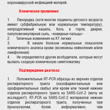
коронавирусной инфекцией матерей.
Клинические проявления
1. Лихорадка (хотя многие пациенты детского возраста
имеют субфебрильную или нормальную температуру),
непродуктивный кашель, боль в горле, диарея,
папуловезикулярная сыпь, «ковидные пальцы»
2. Типичные изменения на КТ легких
3. В начале болезни нормальные показатели
клинического анализа крови (возможны лейкопения и/или
лимфопения)
4. Не определяются другие возбудители, которые могут
вызвать сходную клиническую симптоматику
Подтверждение диагноза:
1. Положительные RT-PCR образцы из верхних отделов
респираторного тракта (назофарингеальные или
орофарингеальные свабы) или крови или тканей нижних
отделов респираторного тракта на SARS-CoV-2 (мочу не
исследуют!). RT-PCR на SARS-CoV-2 материалов нижних
отделов респираторного тракта, полученных при
бронхоскопии, более информативно, чем