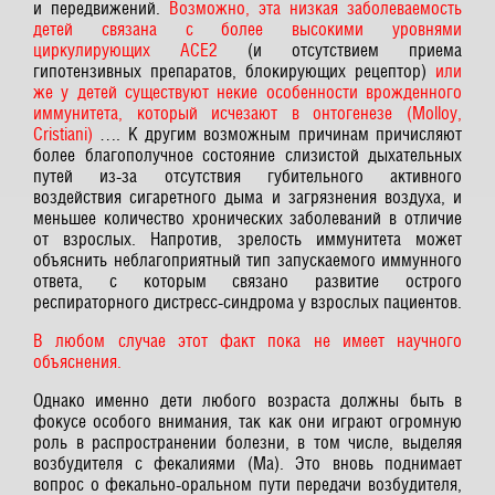
и передвижений.
Возможно, эта низкая заболеваемость
детей связана с более высокими уровнями
циркулирующих ACE2
(и отсутствием приема
гипотензивных препаратов, блокирующих рецептор)
или
же у детей существуют некие особенности врожденного
иммунитета, который исчезают в онтогенезе (Molloy,
Cristiani)
…. К другим возможным причинам причисляют
более благополучное состояние слизистой дыхательных
путей из-за отсутствия губительного активного
воздействия сигаретного дыма и загрязнения воздуха, и
меньшее количество хронических заболеваний в отличие
от взрослых. Напротив, зрелость иммунитета может
объяснить неблагоприятный тип запускаемого иммунного
ответа, с которым связано развитие острого
респираторного дистресс-синдрома у взрослых пациентов.
В любом случае этот факт пока не имеет научного
объяснения.
Однако именно дети любого возраста должны быть в
фокусе особого внимания, так как они играют огромную
роль в распространении болезни, в том числе, выделяя
возбудителя с фекалиями (Ma). Это вновь поднимает
вопрос о фекально-оральном пути передачи возбудителя,