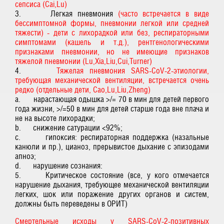
сепсиса (Cai,Lu)
3. Легкая пневмония
(часто встречается в виде
бессимптомной формы, пневмонии легкой или средней
тяжести) - дети с лихорадкой или без, респираторными
симптомами (кашель и т.д.), рентгенологическими
признаками пневмонии, но не имеющие признаков
тяжелой пневмонии (Lu,Xia,Liu,Cui,Turner)
4.
Тяжелая пневмония SARS-CoV-2-этиологии,
требующая механической вентиляции, встречается очень
редко (отдельные дети, Cao,Lu,Liu,Zheng)
a. нарастающая одышка >/= 70 в мин для детей первого
года жизни, >/=50 в мин для детей старше года вне плача и
не на высоте лихорадки;
b. снижение сатурации <92%;
c. гипоксия: респираторная поддержка (назальные
канюли и пр.), цианоз, прерывистое дыхание с эпизодами
апноэ;
d. нарушение сознания:
5. Критическое состояние (все, у кого отмечается
нарушение дыхания, требующее механической вентиляции
легких, шок или поражение других органов и систем,
должны быть переведены в ОРИТ)
Смертельные исходы у SARS-CoV-2-позитивных