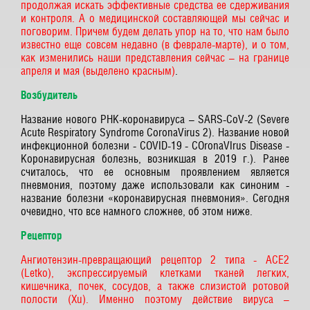
продолжая искать эффективные средства ее сдерживания
и контроля. А о медицинской составляющей мы сейчас и
поговорим. Причем будем делать упор на то, что нам было
известно еще совсем недавно (в феврале-марте), и о том,
как изменились наши представления сейчас – на границе
апреля и мая (выделено красным)
.
Возбудитель
Название нового РНК-коронавируса – SARS-CoV-2 (Severe
Acute Respiratory Syndrome CoronaVirus 2). Название новой
инфекционной болезни - COVID-19 - COronaVIrus Disease -
Коронавирусная болезнь, возникшая в 2019 г.). Ранее
считалось, что ее основным проявлением является
пневмония, поэтому даже использовали как синоним -
название болезни «коронавирусная пневмония». Сегодня
очевидно, что все намного сложнее, об этом ниже.
Рецептор
Ангиотензин-превращающий рецептор 2 типа - ACE2
(Letko), экспрессируемый клетками тканей легких,
кишечника, почек, сосудов, а также слизистой ротовой
полости (Xu). Именно поэтому действие вируса –