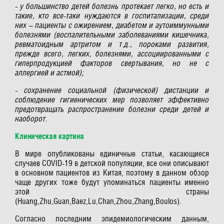
- у большинство детей болезнь протекает легко, но есть и
такие, кто все-таки нуждаются в госпитализации, среди
них – пациенты с ожирением, диабетом и аутоиммунными
болезнями (воспалительными заболеваниями кишечника,
ревматоидным артритом и т.д., пороками развития,
прежде всего, легких, болезнями, ассоциированными с
гиперпродукцией факторов свертывания, но не с
аллергией и астмой);
- сохранение социальной (физической) дистанции и
соблюдение гигиенических мер позволяет эффективно
предотвращать распространение болезни среди детей и
наоборот.
Клиническая картина
В мире опубликованы единичные статьи, касающиеся
случаев COVID-19 в детской популяции, все они описывают
в основном пациентов из Китая, поэтому в данном обзор
чаще других тоже будут упоминаться пациенты именно
этой страны
(Huang,Zhu,Guan,Baez,Lu,Chan,Zhou,Zhang,Boulos).
Согласно последним эпидемиологическим данным,