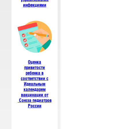
инфекциями
Оценка
привитости
ребенка в
соответствии с
Идеальным
календарем
вакцинации от
Союза педиатров
России