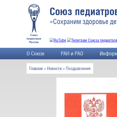
Союз педиатров
«Сохраним здоровье де
О Союзе
РАН и РАО
Информ
Главная
>
Новости
> Поздравления