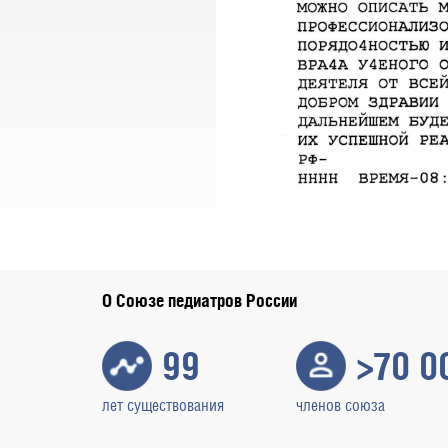
О Союзе педиатров России
99
>70 0
лет существования
членов союза